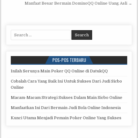
Manfaat Besar Bermain DominoQQ Online Uang Asli →
Search for:
POS-POS TERBARU
Inilah Serunya Main Poker QQ Online di DatukQQ
Cobalah Cara Yang Baik Ini Untuk Sukses Dari Judi Sicbo
Online
Macam-Macam Strategi Sukses Dalam Main Sicbo Online
Manfaatkan Ini Dari Bermain Judi Bola Online Indonesia
Kunci Utama Menjadi Pemain Poker Online Yang Sukses