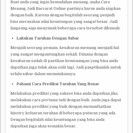
Buat anda yang ingin kemudahan menang, maka Cara
Menang Judi Baccarat Online pastinya harus anda siapkan
dengan baik. Karena dengan begitulah seorang penjudi
bisa merasakan nilai keuntungan yang sangat besar. Jadi
langsung saja menyimak beberapa cara tersebut dibawah:
Lakukan Taruhan Dengan Sabar
Menjadi seorang pemain, kesabaran memang menjadi hal
yang sangat menguntungkan sekali. Dimana dengan
kesabaran sudah di pastikan kemenangan yang bisa anda
dapatkan juga tidak akan sulit lagi. Jadi pasptikanlah untuk
selalu sabar dalam memainkannya.
Pahami Cara Prediksi Taruhan Yang Benar
Melakukan prediksi yang sukses bisa anda dapatkan jika
melakukan cara pertama tadi dengan baik. Anda juga dapat
melakukan prediksi yang baik dengan memanfaatkan
hisotry keluaran taruhan di beberapa putaran yang ada.
Dengan begitulah nilai keuntungan yang bisa anda
dapatkan juga akan semakin besar.