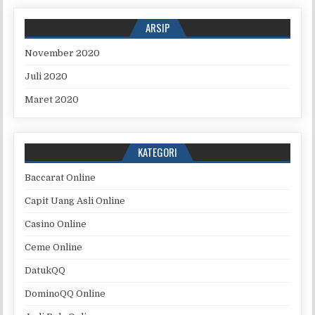
ARSIP
November 2020
Juli 2020
Maret 2020
KATEGORI
Baccarat Online
Capit Uang Asli Online
Casino Online
Ceme Online
DatukQQ
DominoQQ Online