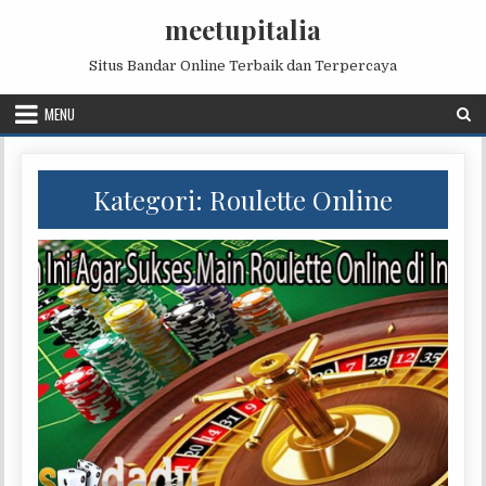
Skip to content
meetupitalia
Situs Bandar Online Terbaik dan Terpercaya
MENU
Kategori:
Roulette Online