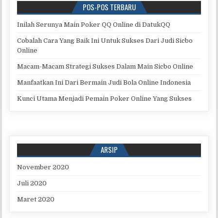
POS-POS TERBARU
Inilah Serunya Main Poker QQ Online di DatukQQ
Cobalah Cara Yang Baik Ini Untuk Sukses Dari Judi Sicbo
Online
Macam-Macam Strategi Sukses Dalam Main Sicbo Online
Manfaatkan Ini Dari Bermain Judi Bola Online Indonesia
Kunci Utama Menjadi Pemain Poker Online Yang Sukses
ARSIP
November 2020
Juli 2020
Maret 2020